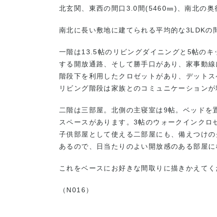
北玄関、東西の間口3.0間(5460㎜)、南北の奥
南北に長い敷地に建てられる平均的な3LDKの
一階は13.5帖のリビングダイニングと5帖の
する開放通路、そして勝手口があり、家事動線
階段下を利用したクロゼットがあり、デットス
リビング階段は家族とのコミュニケーションが
二階は三部屋。北側の主寝室は9帖。ベッドを
スペースがあります。3帖のウォークインクロ
子供部屋として使える二部屋にも、備えつけの
あるので、日当たりのよい開放感のある部屋に
これをベースにお好きな間取りに描きかえてく
（N016）