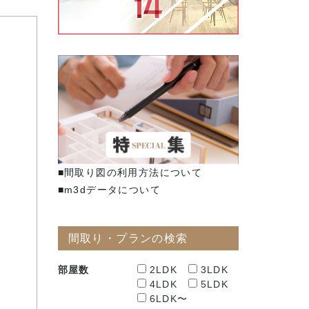
■間取り図の利用方法について
■m3dデータについて
間取り・プランの検索
部屋数
2LDK
3LDK
4LDK
5LDK
6LDK〜