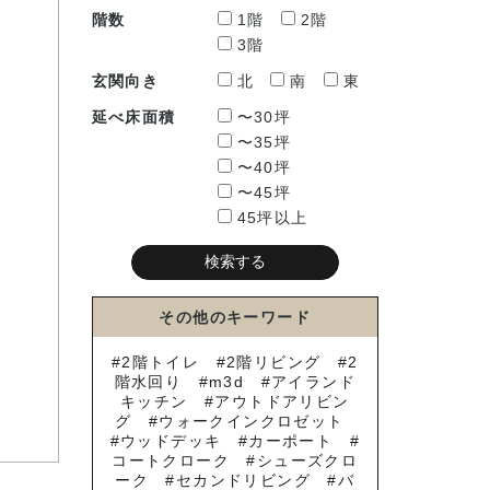
階数
1階
2階
3階
玄関向き
北
南
東
延べ床面積
〜30坪
〜35坪
〜40坪
〜45坪
45坪以上
その他のキーワード
2階トイレ
2階リビング
2
階水回り
m3d
アイランド
キッチン
アウトドアリビン
グ
ウォークインクロゼット
ウッドデッキ
カーポート
コートクローク
シューズクロ
ーク
セカンドリビング
バ