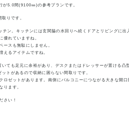
行が5.0間(9100㎜)の参考プランです。
間取りです。
キッチン。キッチンには玄関脇の水回りへ続くドアとリビングに出
に優れていますね。
ペースも無駄にしません。
増えるアイテムですね。
置いても足元に余裕があり、デスクまたはドレッサーが置ける凸
ゼットがあるので収納に困らない間取りです。
クロゼットがあります。南側にバルコニーにつながる大きな開口
なります。
ださい！