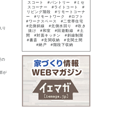
スコート
パントリー
ミセ
スコーナー
ライトコート
リビング階段
リモートコーナ
ー
リモートワーク
ロフト
ワークスペース
二世帯住宅
北側斜線
北側水回り
吹き
入り
抜け
和室
回遊動線
土
間
対面キッチン
斜線制限
書斎
玄関収納
玄関土間
納戸
階段下収納
型の
部が