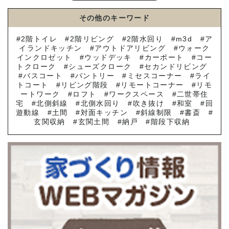
その他のキーワード
2階トイレ
2階リビング
2階水回り
m3d
ア
イランドキッチン
アウトドアリビング
ウォーク
インクロゼット
ウッドデッキ
カーポート
コー
トクローク
シューズクローク
セカンドリビング
バスコート
パントリー
ミセスコーナー
ライ
トコート
リビング階段
リモートコーナー
リモ
ートワーク
ロフト
ワークスペース
二世帯住
宅
北側斜線
北側水回り
吹き抜け
和室
回
遊動線
土間
対面キッチン
斜線制限
書斎
玄関収納
玄関土間
納戸
階段下収納