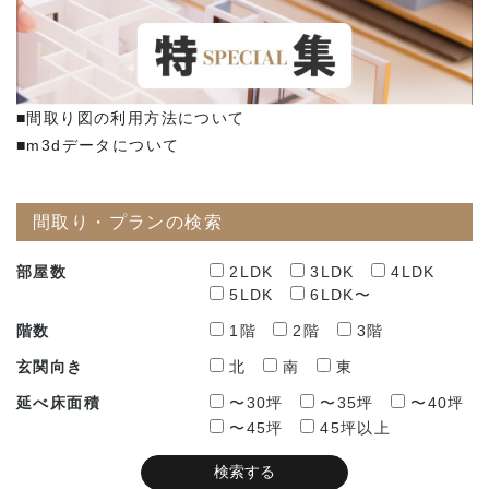
■間取り図の利用方法について
■m3dデータについて
間取り・プランの検索
部屋数
2LDK
3LDK
4LDK
5LDK
6LDK〜
階数
1階
2階
3階
玄関向き
北
南
東
延べ床面積
〜30坪
〜35坪
〜40坪
〜45坪
45坪以上