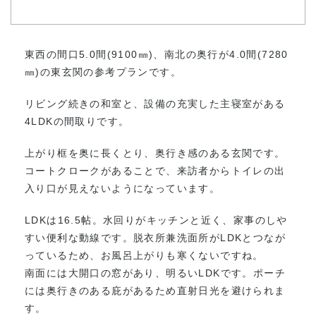
東西の間口5.0間(9100㎜)、南北の奥行が4.0間(7280
㎜)の東玄関の参考プランです。
リビング続きの和室と、設備の充実した主寝室がある
4LDKの間取りです。
上がり框を奥に長くとり、奥行き感のある玄関です。
コートクロークがあることで、来訪者からトイレの出
入り口が見えないようになっています。
LDKは16.5帖。水回りがキッチンと近く、家事のしや
すい便利な動線です。脱衣所兼洗面所がLDKとつなが
っているため、お風呂上がりも寒くないですね。
南面には大開口の窓があり、明るいLDKです。ポーチ
には奥行きのある庇があるため直射日光を避けられま
す。