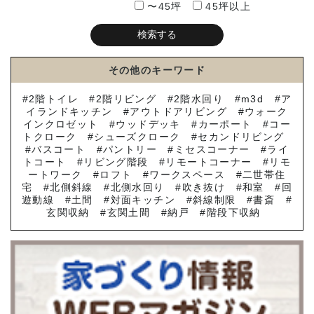
〜45坪
45坪以上
その他のキーワード
2階トイレ
2階リビング
2階水回り
m3d
ア
イランドキッチン
アウトドアリビング
ウォーク
インクロゼット
ウッドデッキ
カーポート
コー
トクローク
シューズクローク
セカンドリビング
バスコート
パントリー
ミセスコーナー
ライ
トコート
リビング階段
リモートコーナー
リモ
ートワーク
ロフト
ワークスペース
二世帯住
宅
北側斜線
北側水回り
吹き抜け
和室
回
遊動線
土間
対面キッチン
斜線制限
書斎
玄関収納
玄関土間
納戸
階段下収納