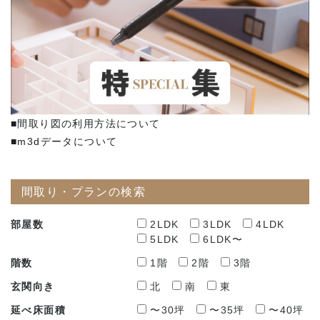
■間取り図の利用方法について
■m3dデータについて
間取り・プランの検索
部屋数
2LDK
3LDK
4LDK
5LDK
6LDK〜
階数
1階
2階
3階
玄関向き
北
南
東
延べ床面積
〜30坪
〜35坪
〜40坪