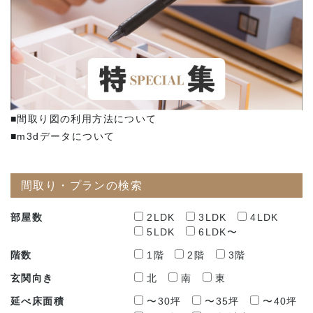
■間取り図の利用方法について
■m3dデータについて
間取り・プランの検索
部屋数
2LDK
3LDK
4LDK
5LDK
6LDK〜
階数
1階
2階
3階
玄関向き
北
南
東
延べ床面積
〜30坪
〜35坪
〜40坪