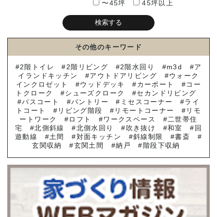
〜45坪
45坪以上
その他のキーワード
2階トイレ
2階リビング
2階水回り
m3d
ア
イランドキッチン
アウトドアリビング
ウォーク
インクロゼット
ウッドデッキ
カーポート
コー
トクローク
シューズクローク
セカンドリビング
バスコート
パントリー
ミセスコーナー
ライ
トコート
リビング階段
リモートコーナー
リモ
ートワーク
ロフト
ワークスペース
二世帯住
宅
北側斜線
北側水回り
吹き抜け
和室
回
遊動線
土間
対面キッチン
斜線制限
書斎
玄関収納
玄関土間
納戸
階段下収納