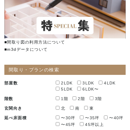
■間取り図の利用方法について
■m3dデータについて
間取り・プランの検索
部屋数
2LDK
3LDK
4LDK
5LDK
6LDK〜
階数
1階
2階
3階
玄関向き
北
南
東
延べ床面積
〜30坪
〜35坪
〜40坪
〜45坪
45坪以上