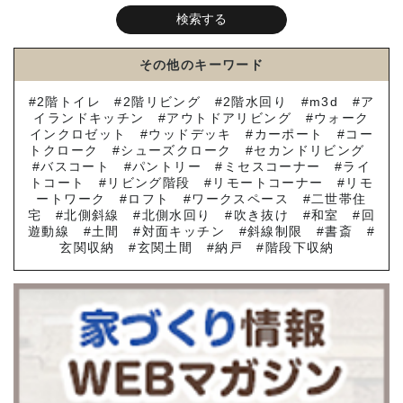
その他のキーワード
2階トイレ
2階リビング
2階水回り
m3d
ア
イランドキッチン
アウトドアリビング
ウォーク
インクロゼット
ウッドデッキ
カーポート
コー
トクローク
シューズクローク
セカンドリビング
バスコート
パントリー
ミセスコーナー
ライ
トコート
リビング階段
リモートコーナー
リモ
ートワーク
ロフト
ワークスペース
二世帯住
宅
北側斜線
北側水回り
吹き抜け
和室
回
遊動線
土間
対面キッチン
斜線制限
書斎
玄関収納
玄関土間
納戸
階段下収納