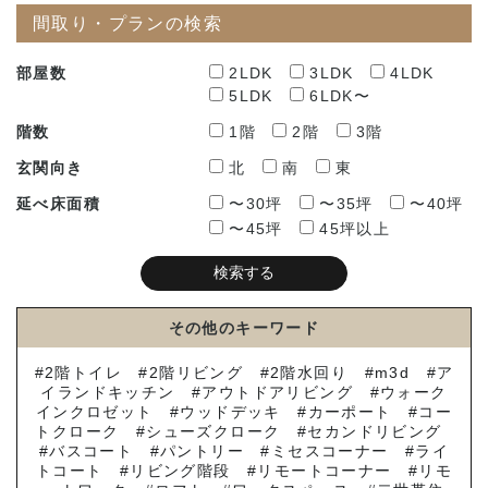
間取り・プランの検索
部屋数
2LDK
3LDK
4LDK
5LDK
6LDK〜
階数
1階
2階
3階
玄関向き
北
南
東
延べ床面積
〜30坪
〜35坪
〜40坪
〜45坪
45坪以上
その他のキーワード
2階トイレ
2階リビング
2階水回り
m3d
ア
イランドキッチン
アウトドアリビング
ウォーク
インクロゼット
ウッドデッキ
カーポート
コー
トクローク
シューズクローク
セカンドリビング
バスコート
パントリー
ミセスコーナー
ライ
トコート
リビング階段
リモートコーナー
リモ