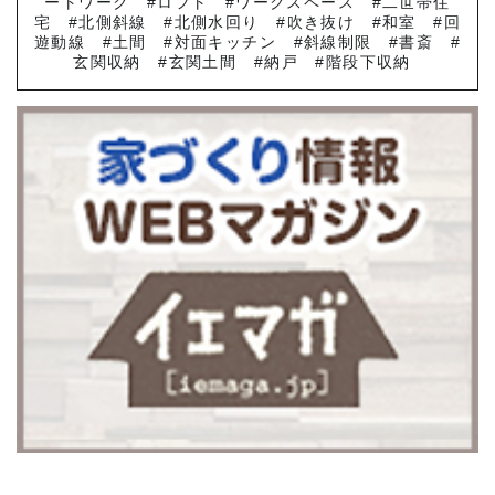
ートワーク
ロフト
ワークスペース
二世帯住
宅
北側斜線
北側水回り
吹き抜け
和室
回
遊動線
土間
対面キッチン
斜線制限
書斎
玄関収納
玄関土間
納戸
階段下収納