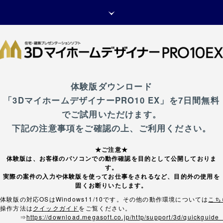
取扱販売店
デモ情報
お問い合わせ
体験版ダウンロード
「3DマイホームデザイナーPRO10 EX」を7日間無料
でご試用いただけます。
下記の注意事項をご確認の上、ご利用ください。
★ご注意★
体験版は、お客様のパソコンでの動作確認を目的として公開しておりま
す。
実際の案件の入力や体験版を使ってお仕事をされるなど、目的外の使用を
固くお断りいたします。
体験版の対応OSはWindows11/10です。その他の動作環境については
こち
操作方法は
クイックガイド
をご覧ください。
⇒
https://download.megasoft.co.jp/http/support/3d/quickguide