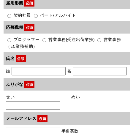
雇用形態
必須
契約社員
パート/アルバイト
応募職種
必須
プログラマー
営業事務(受注出荷業務)
営業事務
（EC業務補助）
氏名
必須
姓
名
ふりがな
必須
せい
めい
メールアドレス
必須
半角英数