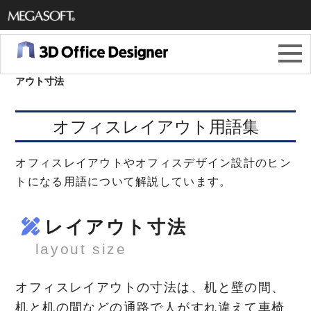
メガソ
フト株
3Dオフィスデザイナー11
＞
オフィスレイアウト用語集
＞
レイ
アウト寸法
式会社
オフィスレイアウト用語集
オフィスレイアウトやオフィスデザイン設計のヒン
トになる用語について解説しています。
レイアウト寸法
layout size
オフィスレイアウトの寸法は、机と壁の間、
机と机の間などの通路で人がすれ違えて車椅