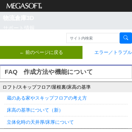
メガソフト株式
物流倉庫3D
会社
サポート情報
← 前のページに戻る
エラー／トラブル
FAQ 作成方法や機能について
ロフト/スキップフロア/屋根裏/床高の基準
蔵のある家やスキップフロアの考え方
床高の基準について（新）
立体化時の天井厚/床厚について