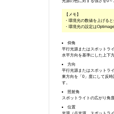
光源の色に対する強さを0～
【メモ】
・環境光の数値を上げると
・環境光の設定はOptim
仰角
平行光源またはスポットラ
水平方向を基準にした上下方
方向
平行光源またはスポットラ
東方向を「0」度にして反時
す。
照射角
スポットライトの広がり角度
位置
光源（点光源、スポットラ