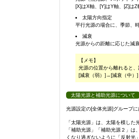
[X]はX軸、[Y]はY軸、[Z]
太陽方向指定
平行光源の場合に、季節、
減衰
光源からの距離に応じた減
【メモ】
光源の位置から離れると、
[減衰（弱）]→[減衰（中
太陽光源と補助光源について
光源設定の[全体光源]グループ
「太陽光源」は、太陽を模した
「補助光源」「補助光源２」は
くなり過ぎないように「反射光