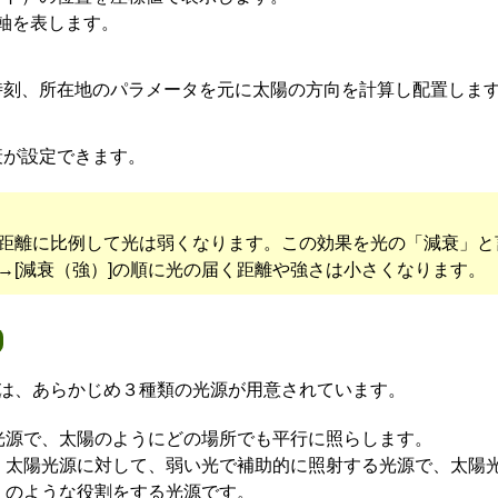
はZ軸を表します。
時刻、所在地のパラメータを元に太陽の方向を計算し配置しま
衰が設定できます。
距離に比例して光は弱くなります。この効果を光の「減衰」と
）]→[減衰（強）]の順に光の届く距離や強さは小さくなります。
には、あらかじめ３種類の光源が用意されています。
光源で、太陽のようにどの場所でも平行に照らします。
、太陽光源に対して、弱い光で補助的に照射する光源で、太陽
」のような役割をする光源です。