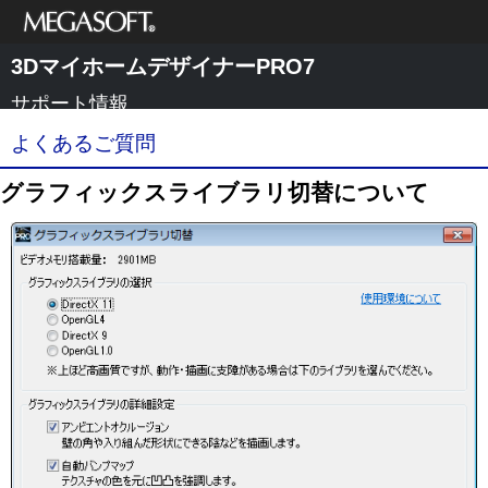
メガソフト株式
3DマイホームデザイナーPRO7
会社
サポート情報
よくあるご質問
グラフィックスライブラリ切替について