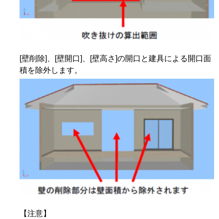
[壁削除]、[壁開口]、[壁高さ]の開口と建具による開口面
積を除外します。
【注意】