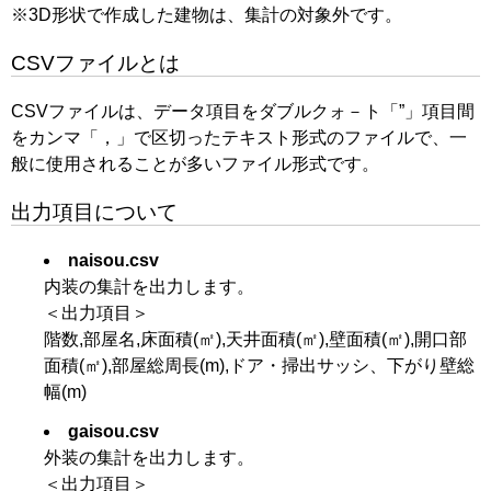
※3D形状で作成した建物は、集計の対象外です。
CSVファイルとは
CSVファイルは、データ項目をダブルクォ－ト「”」項目間
をカンマ「，」で区切ったテキスト形式のファイルで、一
般に使用されることが多いファイル形式です。
出力項目について
naisou.csv
内装の集計を出力します。
＜出力項目＞
階数,部屋名,床面積(㎡),天井面積(㎡),壁面積(㎡),開口部
面積(㎡),部屋総周長(m),ドア・掃出サッシ、下がり壁総
幅(m)
gaisou.csv
外装の集計を出力します。
＜出力項目＞