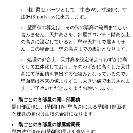
[柱][梁]はパーツとして、寸法(W)、寸法(D)、寸
法(H)をparts.csvに出力します。
壁面積の算定は、その階の階高の範囲までしか
含みません。天井高さを、部屋プロパティ階高以上
の高さに設定していると、壁が天井まで届きませ
ん。この場合は、壁の高さまでの集計となります。
処理の都合上、天井高を設定値よりわずかに高
くして立体化しており、そのわずかに高くした天井
高にて壁面積を算出する仕組みとなっているので、
壁面積は本来の値よりすこし大きい値で出力されま
す。ご了承いただきますようお願いします。
階ごとの各部屋の開口部面積
開口部面積は、[壁開口]や[壁高さ]による壁開口部面積
と建具の見付け面積の合計になります。
階ごとの各部屋の部屋総周長
壁内法寸法から[壁削除]長さを含めます。