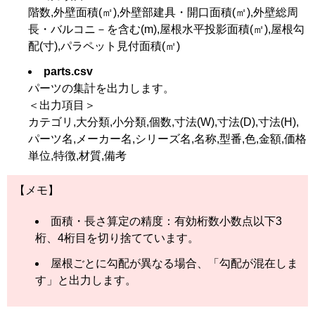
階数,外壁面積(㎡),外壁部建具・開口面積(㎡),外壁総周
長・バルコニ－を含む(m),屋根水平投影面積(㎡),屋根勾
配(寸),パラペット見付面積(㎡)
parts.csv
パーツの集計を出力します。
＜出力項目＞
カテゴリ,大分類,小分類,個数,寸法(W),寸法(D),寸法(H),
パーツ名,メーカー名,シリーズ名,名称,型番,色,金額,価格
単位,特徴,材質,備考
【メモ】
面積・長さ算定の精度：有効桁数小数点以下3
桁、4桁目を切り捨てています。
屋根ごとに勾配が異なる場合、「勾配が混在しま
す」と出力します。