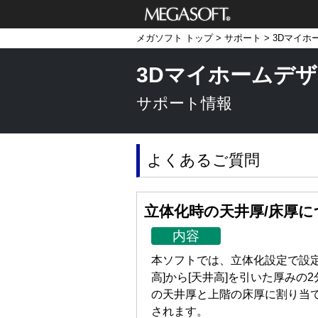
メガソフト株式
メガソフト トップ
>
サポート
>
3Dマイホ
会社
3Dマイホームデザ
サポート情報
よくあるご質問
立体化時の天井厚/床厚に
内容
本ソフトでは、立体化設定で設定
高]から[天井高]を引いた厚みの
の天井厚と上階の床厚に割り当
されます。