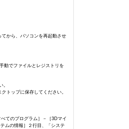
ってから、パソコンを再起動させ
手動でファイルとレジストリを
い。
スクトップに保存してください。
－［すべてのプログラム］－［3Dマイ
ステムの情報］２行目、「システ