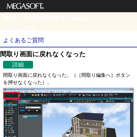
メガソフト株式
3DインテリアデザイナーNeo2
会社
サポート情報
よくあるご質問
間取り画面に戻れなくなった
詳細
間取り画面に戻れなくなった。（［間取り編集へ］ボタン
を押せなくなった）。