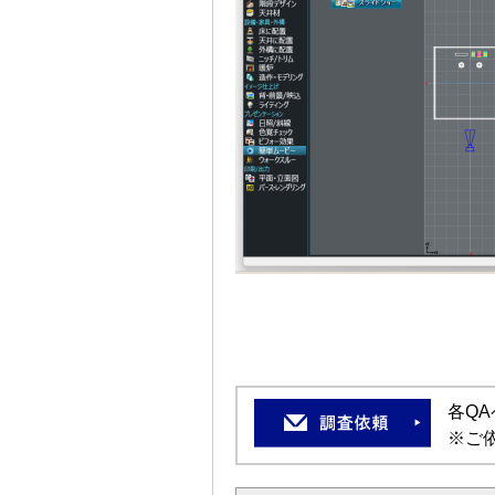
各Q
※ご