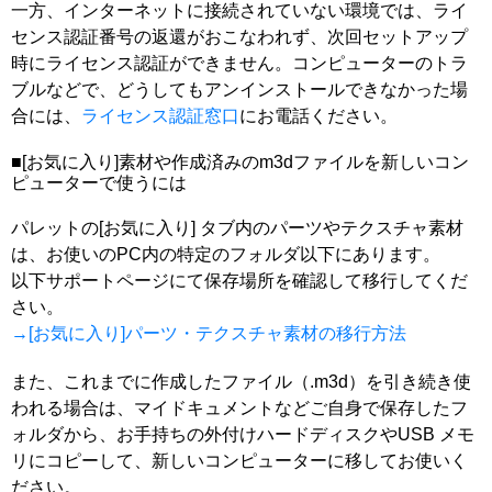
一方、インターネットに接続されていない環境では、ライ
センス認証番号の返還がおこなわれず、次回セットアップ
時にライセンス認証ができません。コンピューターのトラ
ブルなどで、どうしてもアンインストールできなかった場
合には、
ライセンス認証窓口
にお電話ください。
■[お気に入り]素材や作成済みのm3dファイルを新しいコン
ピューターで使うには
パレットの[お気に入り] タブ内のパーツやテクスチャ素材
は、お使いのPC内の特定のフォルダ以下にあります。
以下サポートページにて保存場所を確認して移行してくだ
さい。
→[お気に入り]パーツ・テクスチャ素材の移行方法
また、これまでに作成したファイル（.m3d）を引き続き使
われる場合は、マイドキュメントなどご自身で保存したフ
ォルダから、お手持ちの外付けハードディスクやUSB メモ
リにコピーして、新しいコンピューターに移してお使いく
ださい。