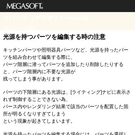
メガソフト株式
3DインテリアデザイナーNeo10
会社
サポート情報
光源を持つパーツを編集する時の注意
キッチンパーツや照明器具パーツなど、光源を持ったパー
ツを組み合わせて編集する際に、
パーツ階層に潜ってパーツを追加したり削除したりする
と、パーツ階層内に不要な光源が
残ってしまう事があります。
パーツの下階層にある光源は、[ライティング]ナビに表示さ
れず制御することできない為、
パース内やレンダリング結果で該当のパーツを配置した箇
所が明るくなりすぎてしまう
という現象が起きてしまいます。
光源を持ったパーツを編集する場合には、パーツを選択し