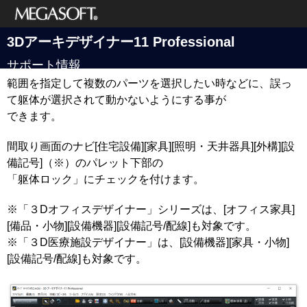
メガソフト株式
3Dアーキデザイナー11 Professional
会社
サポート情報
範囲を指定して複数のパーツを選択したい時などに、誤っ
て躯体が選択されて動かないようにする事が
できます。
間取り画面のナビ[住宅設備][家具][照明・天井器具][外構][設
備記号]（※）のパレット下部の
「躯体ロック」にチェックを付けます。
※「３Dオフィスデザイナー」シリーズは、[オフィス家具]
[備品・小物][設備機器][設備記号/配線]も対象です。
※「３D医療施設デザイナー」は、[設備機器][家具・小物]
[設備記号/配線]も対象です。