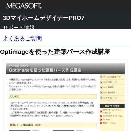
メガソフト株式
3DマイホームデザイナーPRO7
会社
サポート情報
よくあるご質問
Optimageを使った建築パース作成講座