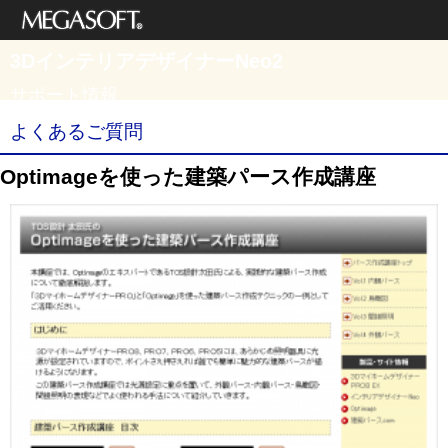
メガソフト株式
3DインテリアデザイナーNeo2
会社
サポート情報
よくあるご質問
Optimageを使った建築パース作成講座