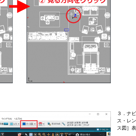
３．ナ
ス・レ
ス図］