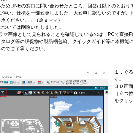
ためLINEの窓口に問い合わせたところ、回答は以下のとおり
プに伴い、仕様を一部変更しました。大変申し訳ないのですが、
了承ください。」（原文ママ）
法については削除いたしました。
パノラマ画像として見られることを確認しているのは「PCで直接Fa
カタログ等の販促物や製品梱包箱、クイックガイド等に本機能
んのでご了承ください。
１．ぐ
す。
３Ｄ画
［立つ
をクリ