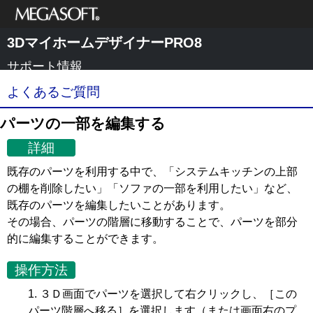
メガソフト株式
3DマイホームデザイナーPRO8
会社
サポート情報
よくあるご質問
パーツの一部を編集する
詳細
既存のパーツを利用する中で、「システムキッチンの上部
の棚を削除したい」「ソファの一部を利用したい」など、
既存のパーツを編集したいことがあります。
その場合、パーツの階層に移動することで、パーツを部分
的に編集することができます。
操作方法
３Ｄ画面でパーツを選択して右クリックし、［この
パーツ階層へ移る］を選択します（または画面右のプ