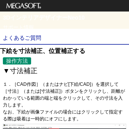
メガソフト株式
3DインテリアデザイナーNeo10
会社
サポート情報
よくあるご質問
下絵を寸法補正、位置補正する
操作方法
▼寸法補正
１．［CAD作図］（またはナビ[下絵/CAD]）を選択して
［寸法］（または[寸法補正]）ボタンをクリックし、距離が
わかっている範囲の端と端をクリックして、その寸法を入
力します。
なお、下絵が画像ファイルの場合にはクリックして指定す
る際は吸着は一時的にオフにします。