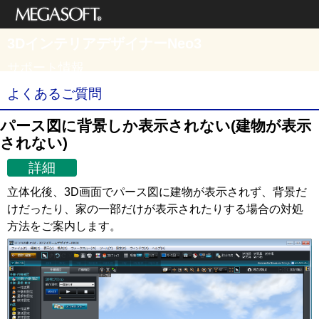
メガソフト株式
3DインテリアデザイナーNeo3
会社
サポート情報
よくあるご質問
パース図に背景しか表示されない(建物が表示
されない)
詳細
立体化後、3D画面でパース図に建物が表示されず、背景だ
けだったり、家の一部だけが表示されたりする場合の対処
方法をご案内します。