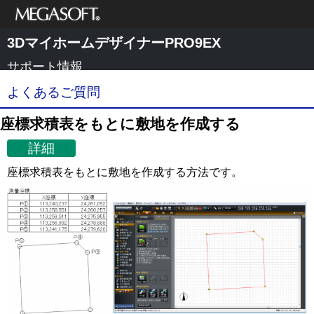
メガソフト株式
3DマイホームデザイナーPRO9EX
会社
サポート情報
よくあるご質問
座標求積表をもとに敷地を作成する
詳細
座標求積表をもとに敷地を作成する方法です。