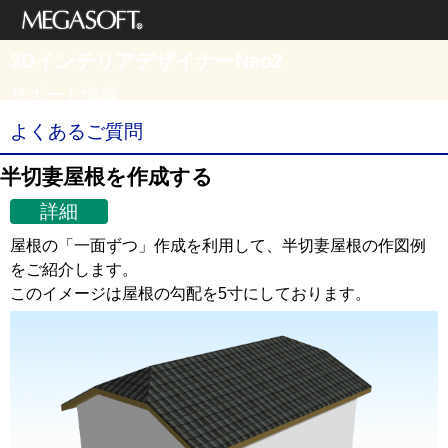
メガソフト株式
3DインテリアデザイナーNeo2
会社
サポート情報
よくあるご質問
半切妻屋根を作成する
詳細
屋根の「一面ずつ」作成を利用して、半切妻屋根の作図例
をご紹介します。
このイメージは屋根の勾配を5寸にしております。