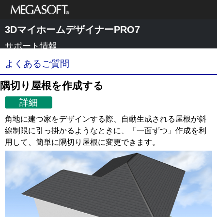
メガソフト株式
3DマイホームデザイナーPRO7
会社
サポート情報
よくあるご質問
隅切り屋根を作成する
詳細
角地に建つ家をデザインする際、自動生成される屋根が斜
線制限に引っ掛かるようなときに、「一面ずつ」作成を利
用して、簡単に隅切り屋根に変更できます。