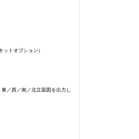
キットオプション）
、東／西／南／北立面図を出力し