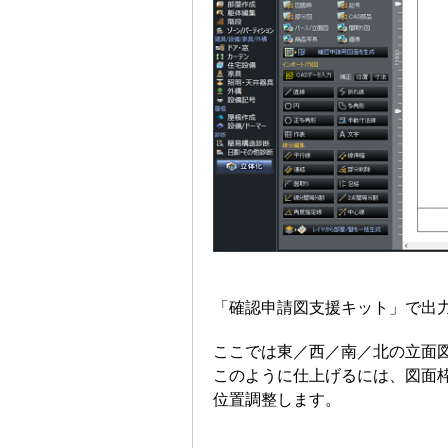
「確認申請図支援キット」で出
ここでは東／西／南／北の立面
このように仕上げるには、図面
位置調整します。