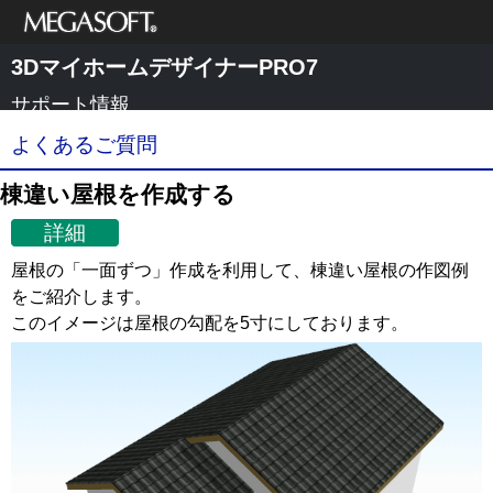
メガソフト株式
3DマイホームデザイナーPRO7
会社
サポート情報
よくあるご質問
棟違い屋根を作成する
詳細
屋根の「一面ずつ」作成を利用して、棟違い屋根の作図例
をご紹介します。
このイメージは屋根の勾配を5寸にしております。