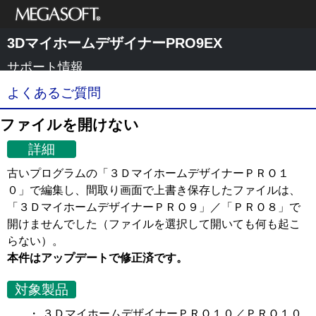
メガソフト株式
3DマイホームデザイナーPRO9EX
会社
サポート情報
よくあるご質問
ファイルを開けない
詳細
古いプログラムの「３ＤマイホームデザイナーＰＲＯ１
０」で編集し、間取り画面で上書き保存したファイルは、
「３ＤマイホームデザイナーＰＲＯ９」／「ＰＲＯ８」で
開けませんでした（ファイルを選択して開いても何も起こ
らない）。
本件はアップデートで修正済です。
対象製品
・ ３ＤマイホームデザイナーＰＲＯ１０／ＰＲＯ１０