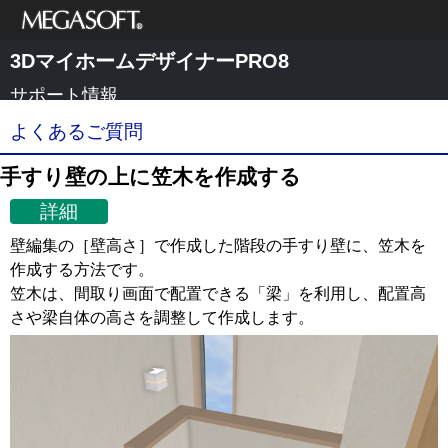
メガソフト株式
3DマイホームデザイナーPRO8
会社
サポート情報
よくあるご質問
手すり壁の上に笠木を作成する
詳細
壁編集の［壁高さ］で作成した階段の手すり壁に、笠木を
作成する方法です。
笠木は、間取り画面で配置できる「梁」を利用し、配置高
さや梁自体の高さを調整して作成します。