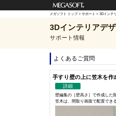
メガソフト株式
メガソフト トップ
>
サポート
>
3Dインテ
会社
3Dインテリアデザ
サポート情報
よくあるご質問
手すり壁の上に笠木を作
詳細
壁編集の［壁高さ］で作成した
笠木は、間取り画面で配置でき