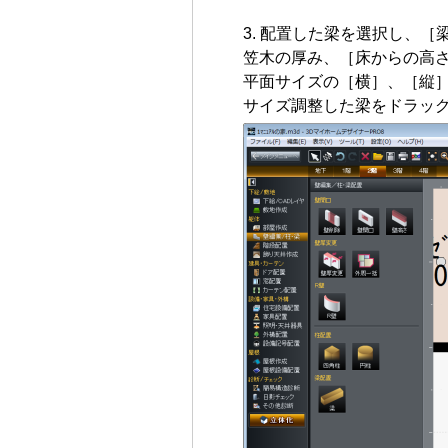
配置した梁を選択し、［
笠木の厚み、［床からの高
平面サイズの［横］、［縦
サイズ調整した梁をドラッ