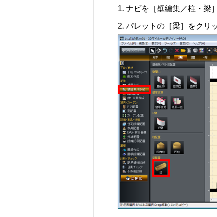
ナビを［壁編集／柱・梁
パレットの［梁］をクリ