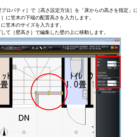
梁プロパティ］で［高さ設定方法］を「床からの高さを指定」
さ］に笠木の下端の配置高さを入力します。
］に笠木のサイズを入力ます。
グして［壁高さ］で編集した壁の上に移動します。