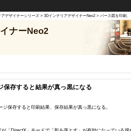
リアデザイナーシリーズ
>
3DインテリアデザイナーNeo2
> パース図を印刷
イナーNeo2
ジ保存すると結果が真っ黒になる
メージ保存すると印刷結果、保存結果が真っ黒になる。
が「DirectX」モードで「影を落とす」が有効になっている