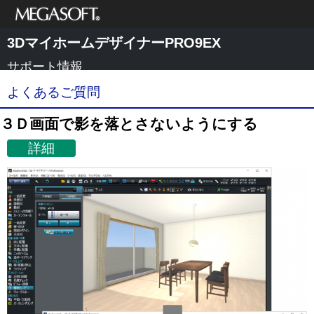
メガソフト株式
3DマイホームデザイナーPRO9EX
会社
サポート情報
よくあるご質問
３Ｄ画面で影を落とさないようにする
詳細