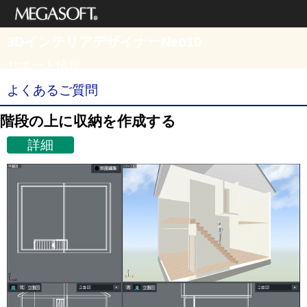
メガソフト株式
3DインテリアデザイナーNeo10
会社
サポート情報
よくあるご質問
階段の上に収納を作成する
詳細