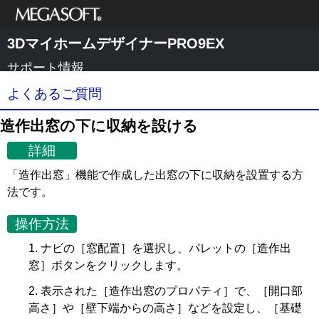
メガソフト株式
3DマイホームデザイナーPRO9EX
会社
サポート情報
よくあるご質問
造作出窓の下に収納を設ける
詳細
「造作出窓」機能で作成した出窓の下に収納を設置する方
法です。
操作方法
ナビの［窓配置］を選択し、パレットの［造作出
窓］ボタンをクリックします。
表示された［造作出窓のプロパティ］で、［開口部
高さ］や［壁下端からの高さ］などを設定し、［基礎