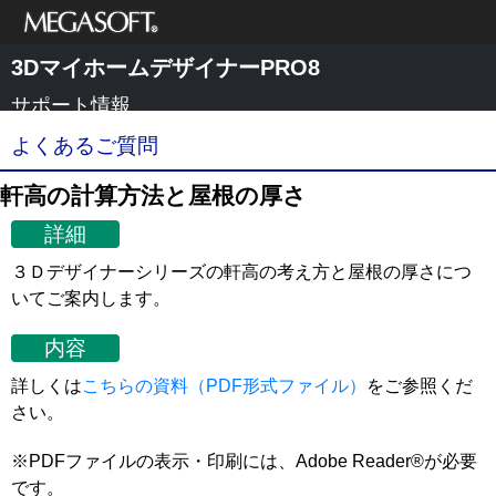
メガソフト株式
3DマイホームデザイナーPRO8
会社
サポート情報
よくあるご質問
軒高の計算方法と屋根の厚さ
詳細
３Ｄデザイナーシリーズの軒高の考え方と屋根の厚さにつ
いてご案内します。
内容
詳しくは
こちらの資料（PDF形式ファイル）
をご参照くだ
さい。
※PDFファイルの表示・印刷には、Adobe Reader®が必要
です。