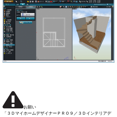
お願い
「３ＤマイホームデザイナーＰＲＯ９／３Ｄインテリアデ