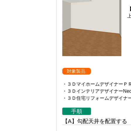
対象製品
・３ＤマイホームデザイナーＰ
・３ＤインテリアデザイナーNe
・３Ｄ住宅リフォームデザイナ
手順
【A】勾配天井を配置する