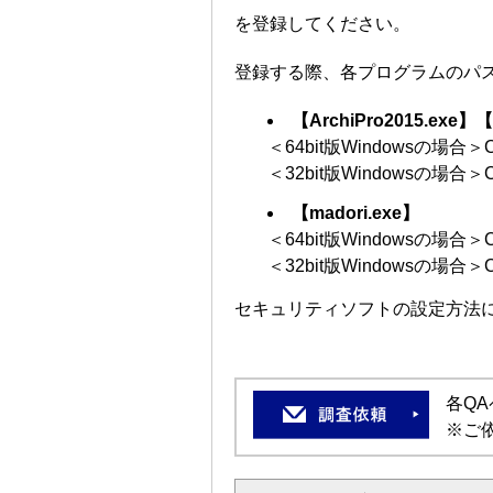
を登録してください。
登録する際、各プログラムのパ
【ArchiPro2015.exe】【
＜64bit版Windowsの場合＞C:\P
＜32bit版Windowsの場合＞C:\P
【madori.exe】
＜64bit版Windowsの場合＞C:\
＜32bit版Windowsの場合＞C:\
セキュリティソフトの設定方法
各Q
※ご