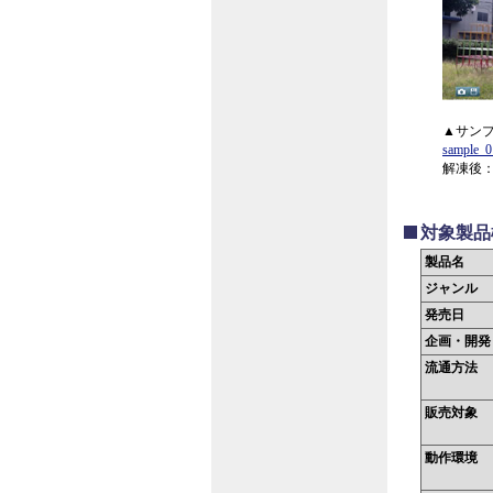
▲サン
sample_0
解凍後：sa
対象製品
製品名
ジャンル
発売日
企画・開発
流通方法
販売対象
動作環境