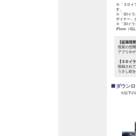
※「３Ｄイ
す。
※「3Dイ
ザイナー」
※「3Dイ
iPhone（
【拡張現実（A
現実の空間
アプリやゲ
【３Ｄイラ
収録されて
うさし絵を
ダウンロ
※以下の