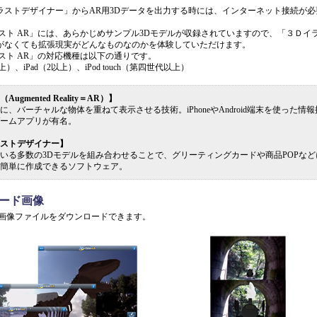
ラストデザイナー」からAR用3Dデータを出力する時には、インターネット接続が必
ラスト AR」には、あらかじめサンプル3Dモデルが収録されていますので、「３Ｄイ
がなくても拡張現実がどんなものなのかを体験していただけます。
ラスト AR」の対応機種は以下の通りです。
4以上）、iPad（2以上）、iPod touch（第四世代以上）
ugmented Reality＝AR）】
に、バーチャルな物体を重ねて表示させる技術。iPhoneやAndroid端末を使った情
ームアプリが有名。
ストデザイナー】
いる多数の3Dモデルを組み合わせることで、グリーティングカードや商品POPなど
簡単に作成できるソフトウェア。
ード画像
画像ファイルをダウンロードできます。