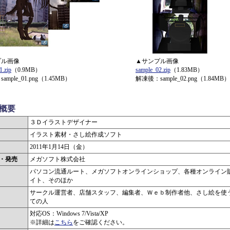
プル画像
▲サンプル画像
1.zip
（0.9MB）
sample_02.zip
（1.83MB）
mple_01.png（1.45MB）
解凍後：sample_02.png（1.84MB）
概要
３Ｄイラストデザイナー
イラスト素材・さし絵作成ソフト
2011年1月14日（金）
・発売
メガソフト株式会社
パソコン流通ルート、メガソフトオンラインショップ、各種オンライン
イト、そのほか
サークル運営者、店舗スタッフ、編集者、Ｗｅｂ制作者他、さし絵を使
ての人
対応OS：Windows 7/Vista/XP
※詳細は
こちら
をご確認ください。