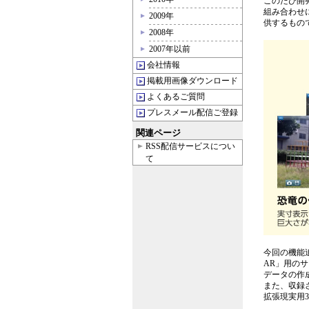
このたび開発
組み合わせ
2009年
供するもの
2008年
2007年以前
会社情報
掲載用画像ダウンロード
よくあるご質問
プレスメール配信ご登録
関連ページ
RSS配信サービスについ
て
今回の機能追
AR」用の
データの作
また、収録
拡張現実用