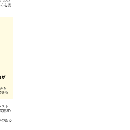
R」との
み方を提
ラスト
実用3D
きのある