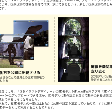
した「３Ｄイラストデザイナー」追加機能は、iPhone/iPadアプリ「3Dイラスト A
により、拡張現実の世界を自分で作成・演出できるという、新しい拡張現実の楽し
です。
加により、「３Ｄイラストデザイナー」の3DモデルをiPhone/iPad用アプリ「3Dイ
サーバーにアップロードできるほか、3Dモデルに動作設定を加えて動きのある拡張現
成もできるようになりました。
されている3Dモデルの一部にはあらかじめ動作設定を追加しているので、すぐに動
3Dデータとして利用することもできます。