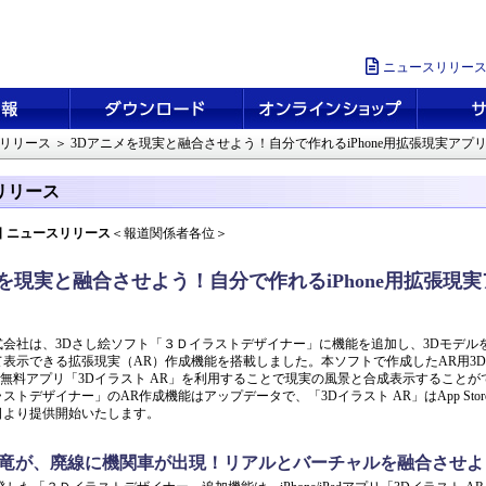
ニュースリリー
リリース
＞
3Dアニメを現実と融合させよう！自分で作れるiPhone用拡張現実アプ
リリース
11日 ニュースリリース
＜報道関係者各位＞
を現実と融合させよう！自分で作れるiPhone用拡張現実
式会社は、3Dさし絵ソフト「３Ｄイラストデザイナー」に機能を追加し、3Dモデル
表示できる拡張現実（AR）作成機能を搭載しました。本ソフトで作成したAR用3
/iPad用無料アプリ「3Dイラスト AR」を利用することで現実の風景と合成表示すること
ストデザイナー」のAR作成機能はアップデータで、「3Dイラスト AR」はApp Stor
11日より提供開始いたします。
竜が、廃線に機関車が出現！リアルとバーチャルを融合させよ