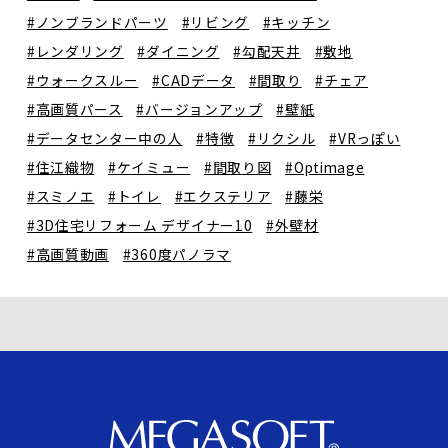
#ノンブランドパーツ
#リビング
#キッチン
#レンダリング
#ダイニング
#勾配天井
#敷地
#ウォークスルー
#CADデータ
#間取り
#チェア
#高画質パース
#バージョンアップ
#壁紙
#データセンター中の人
#特徴
#リクシル
#VRっぽい
#住江織物
#ケイミュー
#間取り図
#Optimage
#スミノエ
#トイレ
#エクステリア
#藤栄
#3D住宅リフォーム デザイナー10
#外壁材
#高画質動画
#360度パノラマ