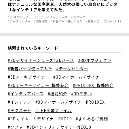
はナチュラルな国産家具。天然木の優しい風合いにピッタ
リなインテリアを考えてみた。
#3Dオブジェクト
#3Dデザイナーシリーズ
#3Dパース
#データセンター
#国産家具
#新着パーツ使ってみた
#高野木工
2024.09.12
検索されているキーワード
#3Dデザイナーシリーズ
#3Dパース
#3Dオブジェクト
#新着パーツ使ってみた
#データセンター
#3Dアーキデザイナー
#3Dマイホームデザイナー
#3Dアーキデザイナー_機能紹介
#PRO10EX_機能紹介
#インテリアパース
#機能紹介
#3Dモデル
#インテリア
#3DマイホームデザイナーPRO10EX
#テクスチャ
#THE突破ファイル
#3DマイホームデザイナーPRO10
#よくあるご質問
#ソファ
#3DインテリアデザイナーNEO10