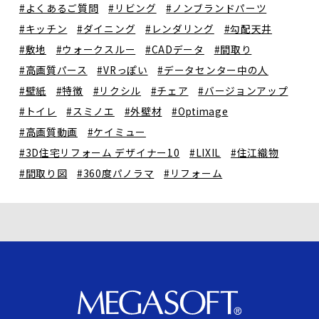
#よくあるご質問
#リビング
#ノンブランドパーツ
#キッチン
#ダイニング
#レンダリング
#勾配天井
#敷地
#ウォークスルー
#CADデータ
#間取り
#高画質パース
#VRっぽい
#データセンター中の人
#壁紙
#特徴
#リクシル
#チェア
#バージョンアップ
#トイレ
#スミノエ
#外壁材
#Optimage
#高画質動画
#ケイミュー
#3D住宅リフォーム デザイナー10
#LIXIL
#住江織物
#間取り図
#360度パノラマ
#リフォーム