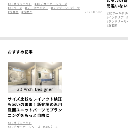
ルタルの質
#3Dオブジェクト
#3Dデザイナーシリーズ
間違いない
#3Dパース
#データセンター
#ノンブランドパーツ
#洗面室
#洗面所
2026.07.02
#3Dアーキデ
#インテリア
#ランドリール
#洗面所
おすすめ記事
3D Archi Designer
サイズ比較もレイアウト検証
も思いのまま！新登場の汎用
洗面ユニットパーツでプラン
ニングをもっと自由に
#3Dオブジェクト
#3Dデザイナーシリーズ
#3Dパース