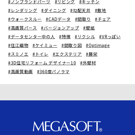
#ノンブランドパーツ
#リビング
#キッチン
#レンダリング
#ダイニング
#勾配天井
#敷地
#ウォークスルー
#CADデータ
#間取り
#チェア
#高画質パース
#バージョンアップ
#壁紙
#データセンター中の人
#特徴
#リクシル
#VRっぽい
#住江織物
#ケイミュー
#間取り図
#Optimage
#スミノエ
#トイレ
#エクステリア
#藤栄
#3D住宅リフォーム デザイナー10
#外壁材
#高画質動画
#360度パノラマ