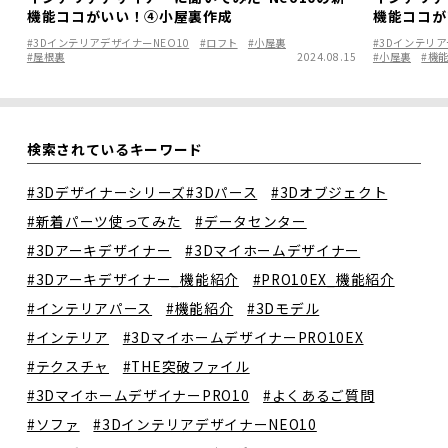
機能ココがいい！④小屋裏作成
機能ココが
#3DインテリアデザイナーNEO10
#ロフト
#小屋裏
#3Dインテリア
#屋根裏
2024.08.15
#小屋裏
#機
検索されているキーワード
#3Dデザイナーシリーズ
#3Dパース
#3Dオブジェクト
#新着パーツ使ってみた
#データセンター
#3Dアーキデザイナー
#3Dマイホームデザイナー
#3Dアーキデザイナー_機能紹介
#PRO10EX_機能紹介
#インテリアパース
#機能紹介
#3Dモデル
#インテリア
#3DマイホームデザイナーPRO10EX
#テクスチャ
#THE突破ファイル
#3DマイホームデザイナーPRO10
#よくあるご質問
#ソファ
#3DインテリアデザイナーNEO10