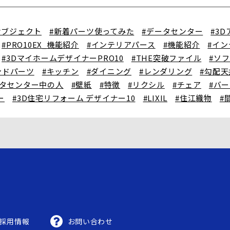
オブジェクト
#新着パーツ使ってみた
#データセンター
#3
#PRO10EX_機能紹介
#インテリアパース
#機能紹介
#イ
#3DマイホームデザイナーPRO10
#THE突破ファイル
#ソ
ンドパーツ
#キッチン
#ダイニング
#レンダリング
#勾配天
ータセンター中の人
#壁紙
#特徴
#リクシル
#チェア
#バ
ー
#3D住宅リフォーム デザイナー10
#LIXIL
#住江織物
#
採用情報
お問い合わせ