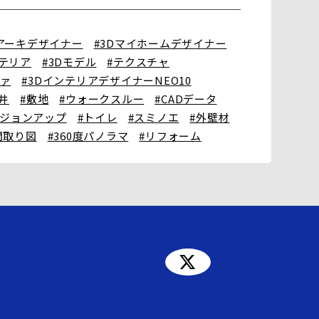
Dアーキデザイナー
#3Dマイホームデザイナー
ンテリア
#3Dモデル
#テクスチャ
ファ
#3DインテリアデザイナーNEO10
井
#敷地
#ウォークスルー
#CADデータ
ージョンアップ
#トイレ
#スミノエ
#外壁材
間取り図
#360度パノラマ
#リフォーム