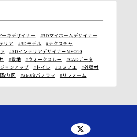
Dアーキデザイナー
#3Dマイホームデザイナー
ンテリア
#3Dモデル
#テクスチャ
ファ
#3DインテリアデザイナーNEO10
井
#敷地
#ウォークスルー
#CADデータ
ージョンアップ
#トイレ
#スミノエ
#外壁材
間取り図
#360度パノラマ
#リフォーム