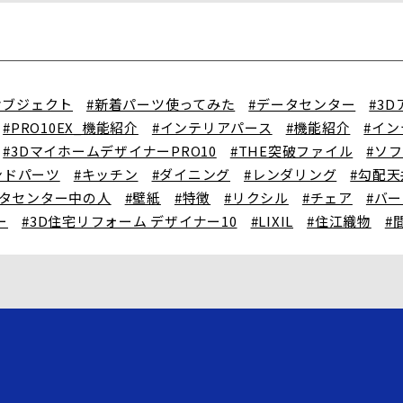
オブジェクト
#新着パーツ使ってみた
#データセンター
#3
#PRO10EX_機能紹介
#インテリアパース
#機能紹介
#イ
#3DマイホームデザイナーPRO10
#THE突破ファイル
#ソ
ンドパーツ
#キッチン
#ダイニング
#レンダリング
#勾配天
ータセンター中の人
#壁紙
#特徴
#リクシル
#チェア
#バ
ー
#3D住宅リフォーム デザイナー10
#LIXIL
#住江織物
#