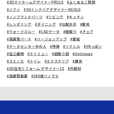
#3DマイホームデザイナーPRO10
#よくあるご質問
#ソファ
#3DインテリアデザイナーNEO10
#ノンブランドパーツ
#リビング
#キッチン
#レンダリング
#ダイニング
#勾配天井
#敷地
#ウォークスルー
#CADデータ
#間取り
#チェア
#高画質パース
#バージョンアップ
#壁紙
#データセンター中の人
#特徴
#リクシル
#VRっぽい
#住江織物
#ケイミュー
#間取り図
#Optimage
#スミノエ
#トイレ
#エクステリア
#藤栄
#3D住宅リフォーム デザイナー10
#外壁材
#高画質動画
#360度パノラマ