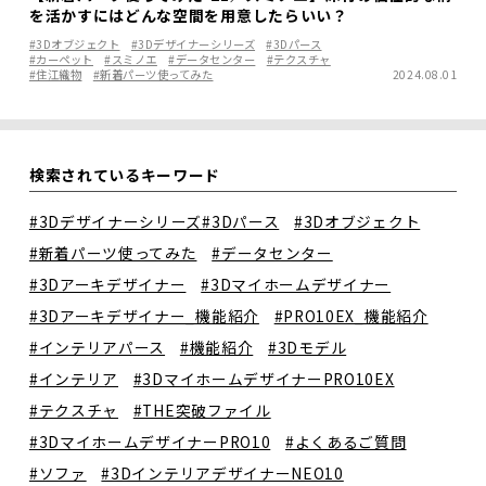
を活かすにはどんな空間を用意したらいい？
#3Dオブジェクト
#3Dデザイナーシリーズ
#3Dパース
#カーペット
#スミノエ
#データセンター
#テクスチャ
#住江織物
#新着パーツ使ってみた
2024.08.01
検索されているキーワード
#3Dデザイナーシリーズ
#3Dパース
#3Dオブジェクト
#新着パーツ使ってみた
#データセンター
#3Dアーキデザイナー
#3Dマイホームデザイナー
#3Dアーキデザイナー_機能紹介
#PRO10EX_機能紹介
#インテリアパース
#機能紹介
#3Dモデル
#インテリア
#3DマイホームデザイナーPRO10EX
#テクスチャ
#THE突破ファイル
#3DマイホームデザイナーPRO10
#よくあるご質問
#ソファ
#3DインテリアデザイナーNEO10