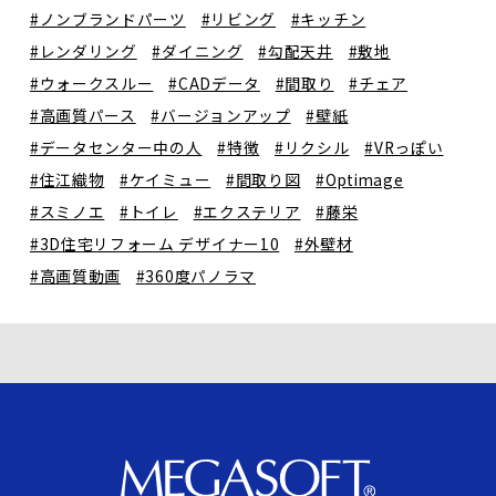
#ノンブランドパーツ
#リビング
#キッチン
#レンダリング
#ダイニング
#勾配天井
#敷地
#ウォークスルー
#CADデータ
#間取り
#チェア
#高画質パース
#バージョンアップ
#壁紙
#データセンター中の人
#特徴
#リクシル
#VRっぽい
#住江織物
#ケイミュー
#間取り図
#Optimage
#スミノエ
#トイレ
#エクステリア
#藤栄
#3D住宅リフォーム デザイナー10
#外壁材
#高画質動画
#360度パノラマ